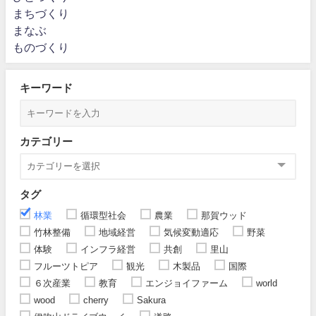
まちづくり
まなぶ
ものづくり
キーワード
カテゴリー
タグ
林業
循環型社会
農業
那賀ウッド
竹林整備
地域経営
気候変動適応
野菜
体験
インフラ経営
共創
里山
フルーツトピア
観光
木製品
国際
６次産業
教育
エンジョイファーム
world
wood
cherry
Sakura