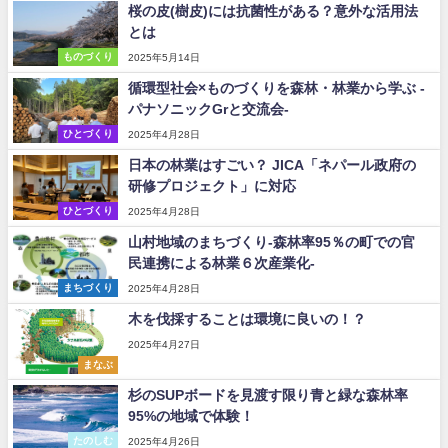
桜の皮(樹皮)には抗菌性がある？意外な活用法
とは
ものづくり
2025年5月14日
循環型社会×ものづくりを森林・林業から学ぶ -
パナソニックGrと交流会-
ひとづくり
2025年4月28日
日本の林業はすごい？ JICA「ネパール政府の
研修プロジェクト」に対応
ひとづくり
2025年4月28日
山村地域のまちづくり-森林率95％の町での官
民連携による林業６次産業化-
まちづくり
2025年4月28日
木を伐採することは環境に良いの！？
2025年4月27日
まなぶ
杉のSUPボードを見渡す限り青と緑な森林率
95%の地域で体験！
たのしむ
2025年4月26日