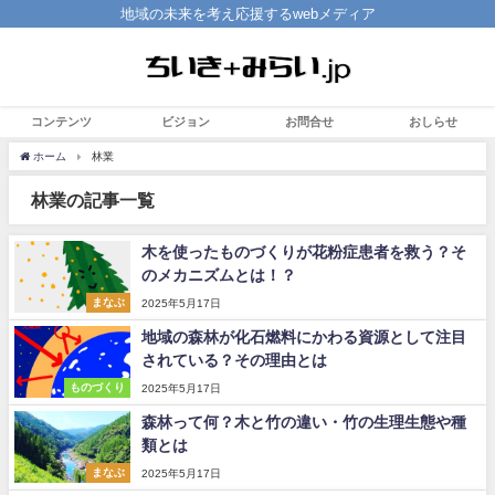
地域の未来を考え応援するwebメディア
コンテンツ
ビジョン
お問合せ
おしらせ
ホーム
林業
林業の記事一覧
木を使ったものづくりが花粉症患者を救う？そ
のメカニズムとは！？
まなぶ
2025年5月17日
地域の森林が化石燃料にかわる資源として注目
されている？その理由とは
ものづくり
2025年5月17日
森林って何？木と竹の違い・竹の生理生態や種
類とは
まなぶ
2025年5月17日