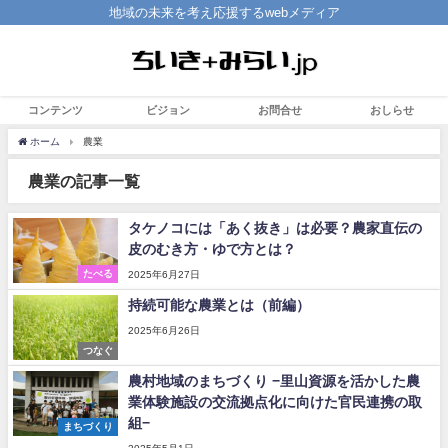
地域の未来を考え応援するwebメディア
コンテンツ
ビジョン
お問合せ
おしらせ
ホーム
農業
農業の記事一覧
タケノコには「あく抜き」は必要？農家直伝の
皮のむき方・ゆで方とは？
たべる
2025年6月27日
持続可能な農業とは（前編）
2025年6月26日
つなぐ
農村地域のまちづくり −里山資源を活かした農
業体験施設の交流拠点化に向けた官民連携の取
組−
まちづくり